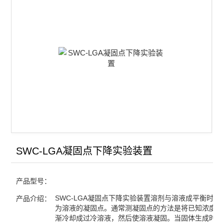
双液系气液平衡常数实验装置
凝固点下降实验装置
同步热分析仪
差热热重分析仪
氨基甲酸铵分解反应测定装置
金属相图实验装置
双液系沸点测定仪
SWC-LGA凝固点下降实验装置
差热实验装置
产品型号：
燃烧热实验装置
SWC-LGA凝固点下降实验装置溶剂与溶液成平衡时的
产品介绍：
为溶液的凝固点。通常测凝固点的方法是将已知浓度的
中和热实验装置
渐冷却成过冷溶液，然后使溶液凝固。当固体生成时，