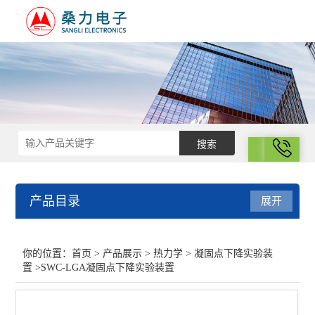
拨号
产品目录
展开
热力学
你的位置：
首页
>
产品展示
>
热力学
>
凝固点下降实验装
置
>SWC-LGA凝固点下降实验装置
差示扫描量热仪
光化学