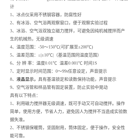
D
计
1
、冰点仪采用不锈钢容器，防腐性好
2
、有冰浴、空气浴两观察窗口，便于观察实验过程
3
、冰浴、空气浴双独立磁力搅拌，可避免因纯机械搅拌而产
生的机械热，无级调速
4
、温度范围：
-50
～150℃(可扩展至±200℃)
5
、
温差范围：≤|±10℃|（基温范围同温度范围）
6
、分 辨 率：温度0.01℃ 温差0.001℃ 时间1S
7
、定时显示时间范围：0～99s任意设定，声音提示
8
、
液晶显示，
具有基温锁定和读数保持功能，声音提示
9
、空气浴管和样品管有固定装置，防止实验中晃动
具有以下特点：
1、利用磁力搅拌器无级调速，既可手动又可自动搅拌。操作
简单，使用方便，节省人力，避免因人为搅拌不当造成实验数
据失准。
2、不锈钢保暖筒，坚固耐用，筒体固定，便于操作，安全性
能可靠。