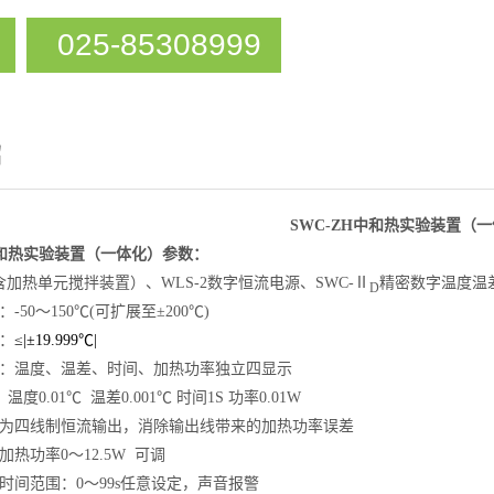
025-85308999
绍
SWC-ZH中和热实验装置
（一
中和热实验装置
（一体化）参数：
加热单元搅拌装置）、WLS-2数字恒流电源、SWC-Ⅱ
精密数字温度温
D
-50～150℃(可扩展至±200℃)
：
≤|±19.999℃|
示：温度、温差、时间、加热功率独立四显示
温度0.01℃ 温差0.001℃ 时间1S 功率0.01W
源为四线制恒流输出，消除输出线带来的加热功率误差
加热功率0～12.5W 可调
时间范围：0～99s任意设定，声音报警