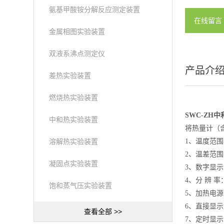
氨基甲酸铵分解反应测定装置
在线留言
金属相图实验装置
双液系沸点测定仪
产品介
差热实验装置
燃烧热实验装置
SWC-ZH
中和热实验装置
将热量计（含
溶解热实验装置
1、温度范围：
2、温差范围
凝固点实验装置
3、数字显
4、分 辨 率：
饱和蒸气压实验装置
5、加热电
6、直接显示
查看全部 >>
7、定时显示