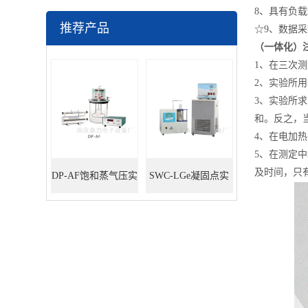
8、具有负
推荐产品
☆9、数据
（一体化）
1、在三次
2、实验所用的
3、实验所
和。反之，
4、在电加热
5、在测定
及时间，只
DP-AF饱和蒸气压实
SWC-LGe凝固点实
验装置
验装置