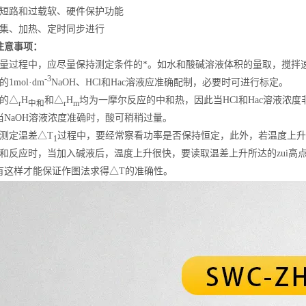
载短路和过载软、硬件保护功能
采集、加热、定时同步进行
注意事项：
测量过程中，应尽量保持测定条件的*。如水和酸碱溶液体积的量取，搅拌
-3
1mol·dm
NaOH、HCl和Hac溶液应准确配制，必要时可进行标定。
求的△
H
和△
H
均为一摩尔反应的中和热，因此当HCl和Hac溶液浓度
r
中和
r
m
当NaOH溶液浓度准确时，酸可稍稍过量。
测定温差△T
过程中，要经常察看功率是否保持恒定，此外，若温度上升
1
中和反应时，当加入碱液后，温度上升很快，要读取温差上升所达的zui
有这样才能保证作图法求得△T的准确性。