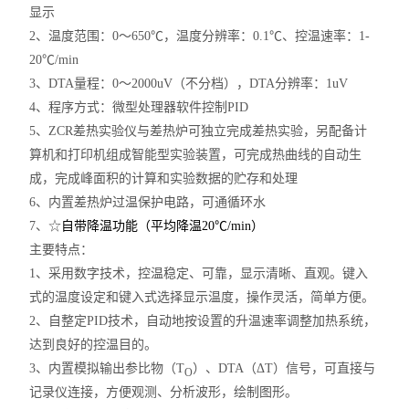
显示
2
、温度范围：0～650℃，温度分辨率：0.1℃、控温速率：1-
20℃/min
3
、DTA量程：0～2000uV（不分档），DTA分辨率：1uV
4
、程序方式：微型处理器软件控制PID
5
、ZCR差热实验仪与差热炉可独立完成差热实验，另配备计
算机和打印机组成智能型实验装置，可完成热曲线的自动生
成，完成峰面积的计算和实验数据的贮存和处理
6
、内置差热炉过温保护电路，可通循环水
7
、☆
自带降温功能（平均降温20℃/min）
主要特点：
1、采用数字技术，控温稳定、可靠，显示清晰、直观。键入
式的温度设定和键入式选择显示温度，操作灵活，简单方便。
2、自整定PID技术，自动地按设置的升温速率调整加热系统，
达到良好的控温目的。
3、内置模拟输出参比物（T
）、DTA（ΔT）信号，可直接与
O
记录仪连接，方便观测、分析波形，绘制图形。