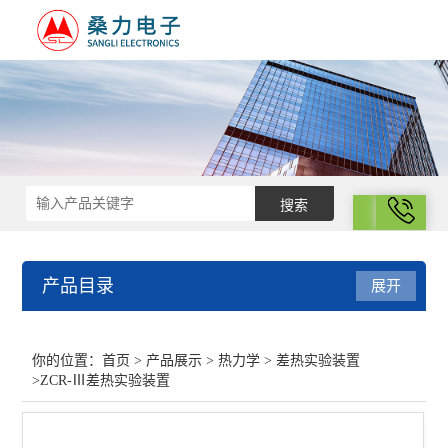
拨号
产品目录
展开
热力学
你的位置：
首页
>
产品展示
>
热力学
>
差热实验装置
>ZCR-Ⅲ差热实验装置
差示扫描量热仪
光化学