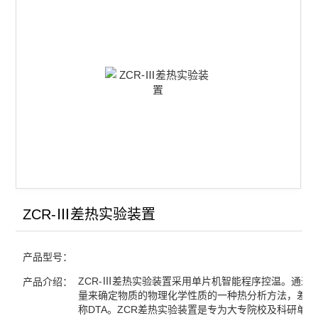
双液系气液平衡常数实验装置
凝固点下降实验装置
同步热分析仪
差热热重分析仪
氨基甲酸铵分解反应测定装置
金属相图实验装置
双液系沸点测定仪
ZCR-Ⅲ差热实验装置
差热实验装置
产品型号：
燃烧热实验装置
ZCR-Ⅲ差热实验装置采用单片机智能程序控温。通过
产品介绍：
量来确定物质的物理化学性质的一种热分析方法，差热
中和热实验装置
称DTA。ZCR差热实验装置是专为大专院校及科研单