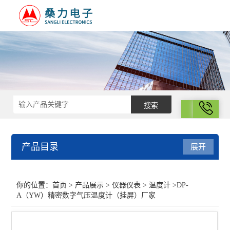
拨号
产品目录
展开
仪器仪表
你的位置：
首页
>
产品展示
>
仪器仪表
>
温度计
>DP-
A（YW）精密数字气压温度计（挂屏）厂家
恒流电源
湿度计