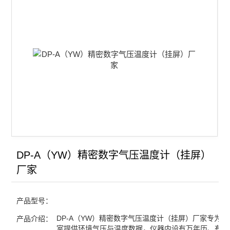
双路电镀电源
稳压电源
便携式冷却仪
恒温水浴
精密数字温度温差仪
数字贝克曼温度计
数字电位差综合测试仪
DP-A（YW）精密数字气压温度计（挂屏）
厂家
恒温槽
数字熔点测试仪
产品型号：
电导率仪
DP-A（YW）精密数字气压温度计（挂屏）厂家专为
产品介绍：
室提供环境气压与温度数据，仪器内设有万年历、有不