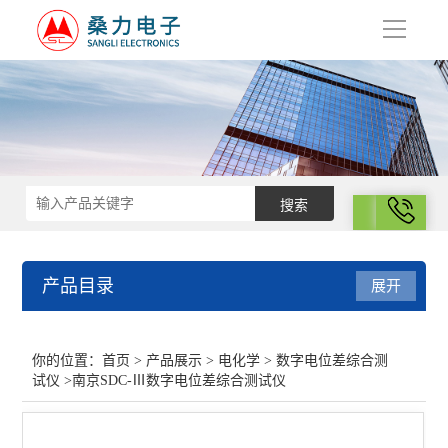
导
航
拨号
产品目录
展开
电化学
你的位置：
首页
>
产品展示
>
电化学
>
数字电位差综合测
试仪
>南京SDC-Ⅲ数字电位差综合测试仪
电化学工作站
恒电位仪