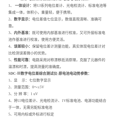
1、
一体设计：
将UJ系列电位差计、光电检流计、标准电池等
集成一体，体积小，重量轻，便于携带。
2、
数字显示：
电位差值七位显示，数值直观清晰、准确可
靠。
3、
内外基准：
既可使用内部基准进行校准，又可外接标准电
池作基准进行校准，使用方便灵活。
4、
误差较小：
保留电位差计测量功能，真实体现电位差计对
比检测误差微小的优势。
5、
性能可靠：
电路采用对称漂移抵消原理，克服了元器件的
温漂和时漂，提高测量的准确度。
SDC-Ⅲ数字电位差综合测试仪-原电池电动势参数：
1、显 示：七位数字显示
2、测量范围：0～±5V
3、分 辨 率：1 uV
4、将UJ电位差计、光电检流计、1V标准电池、电源功能结合
于一体，无需另配标准电池
5、可用内标或外标进行标定