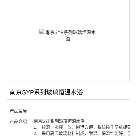
双路电镀电源
稳压电源
便携式冷却仪
恒温水浴
精密数字温度温差仪
数字贝克曼温度计
数字电位差综合测试仪
南京SYP系列玻璃恒温水浴
恒温槽
产品型号：
数字熔点测试仪
南京SYP系列玻璃恒温水浴
产品介绍：
1、 控温、搅拌一体，搬运方便，系统操作简单扼要。
电导率仪
2、 采用高温玻璃材料制成，耐温、保温性能好，便于