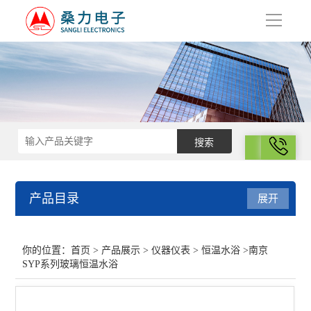
导
航
拨号
产品目录
展开
仪器仪表
你的位置：
首页
>
产品展示
>
仪器仪表
>
恒温水浴
>南京
SYP系列玻璃恒温水浴
恒流电源
湿度计