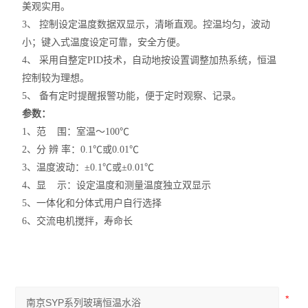
美观实用。
3、 控制设定温度数据双显示，清晰直观。控温均匀，波动
小；键入式温度设定可靠，安全方便。
4、 采用自整定PID技术，自动地按设置调整加热系统，恒温
控制较为理想。
5、 备有定时提醒报警功能，便于定时观察、记录。
参数：
1、范 围：室温～100℃
2、分 辨 率：0.1℃或0.01℃
3、温度波动：±0.1℃或±0.01℃
4、显 示：设定温度和测量温度独立双显示
5、一体化和分体式用户自行选择
6、交流电机搅拌，寿命长