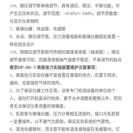
☆6、微压调节泵单阀调节，具有调压、稳压、平衡功能，可
产生正压和负压，调节范围：-10 kPa～ 10kPa，调节灵敏度：
与显示仪表相同
7、玻璃仪器：样品管、毛细管
8、水浴、微压调节泵、压力测量电路和玻璃仪器固定装置一
体化组合设计
☆9、用微压调节泵取代传统的玻璃滴液瓶（抽液瓶），微压
调节速度可控，克服滴液瓶抽气速度不稳定、不易调节的缺点
南京DP-AW-
Ⅱ
表面张力实验装置维护注意事项：
1、表面张力实验仪器不宜放置在潮湿的地方，应置于阴凉、
通风、无腐蚀性气体的场所。
2、为了保证仪器工作正常，没有专门检测设备的单位和个
人，请勿打开机盖进行检修，更不允许调整和更换元件，否则
将无法保证仪表测量的准确度。
3、乳胶管与玻璃仪器、压力计等相互连接时，接口与乳胶管
一定要插牢，以不漏气为原则，保证实验系统的气密性。
4、清洗毛细管时，须注意不能有清洗液残留在毛细管内，可