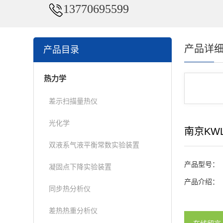
13770695599
产品详
产品目录
热力学
差示扫描量热仪
光化学
南京KW
双液系气液平衡常数实验装置
产品型号：
凝固点下降实验装置
产品介绍：
同步热分析仪
差热热重分析仪