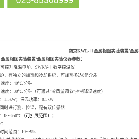
025-85308999
绍
南京KWL-Ⅱ金属相图实验装置/
金属
Ⅱ金属相图实验装置/
金属相图实验仪器
参数：
09可控升降温电炉、SWKY-Ⅰ数字控温仪
热炉，有独立的加热和冷却系统，可加热多达8组介质
温速度：40℃/分钟
降温速度：30℃/分钟（可通过“冷风量调节”控制降温速度）
1.5kW；保温功率：0.5kW
可同时进行测、控温，配有双传感器
：0～650℃
（可扩展范围）
；
℃
时间范围：10～99s