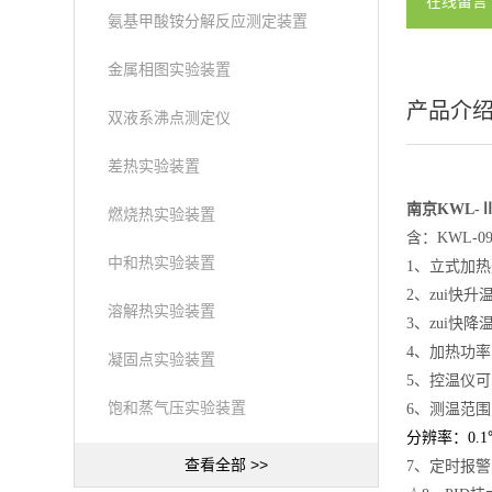
在线留言
氨基甲酸铵分解反应测定装置
金属相图实验装置
产品介
双液系沸点测定仪
差热实验装置
南京KWL-
燃烧热实验装置
含：KWL-
中和热实验装置
1、立式加
2、zui快升
溶解热实验装置
3、zui快
4、加热功率：
凝固点实验装置
5、控温仪
饱和蒸气压实验装置
6、测温范围
分辨率：0.1
查看全部 >>
7、定时报警