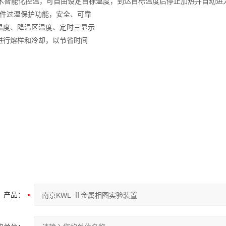
D技术智能化控温，可自由设定目标温度，到达目标温度后停止加热并自动
硬件过温保护功能，安全、可靠
炉温度、降温区温度、定时三显示
时进行熔样和冷却，以节省时间
产品：