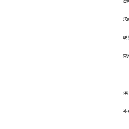
您
您
联
常
详
补