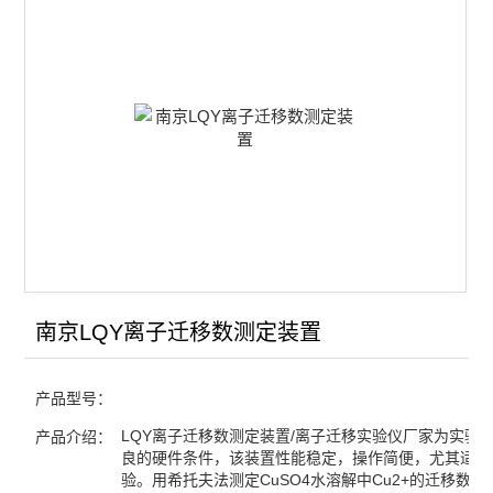
离子迁移数测定装置
酸度电势测定装置
数字电位差综合测试仪
查看全部 >>
南京LQY离子迁移数测定装置
产品型号：
LQY离子迁移数测定装置/离子迁移实验仪厂家为实验
产品介绍：
良的硬件条件，该装置性能稳定，操作简便，尤其适合
验。用希托夫法测定CuSO4水溶解中Cu2+的迁移数是