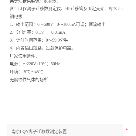
离子迁移实验仪
厂家参数：
含：LQY离子迁移数测定仪、Hb迁移管及固定支架、库仑计、
铜电极
1、输出范围：0～600V 0～100mA可调；恒流输出
2、分 辨 率：0.1V 0.01mA
3、计时时间范围：0～99.9分钟
4、内置输出短路，过载保护电路。
厂家使用条件：
电源：～220V±10%；50Hz
环境：-5℃～45℃
无腐蚀性气体的场所