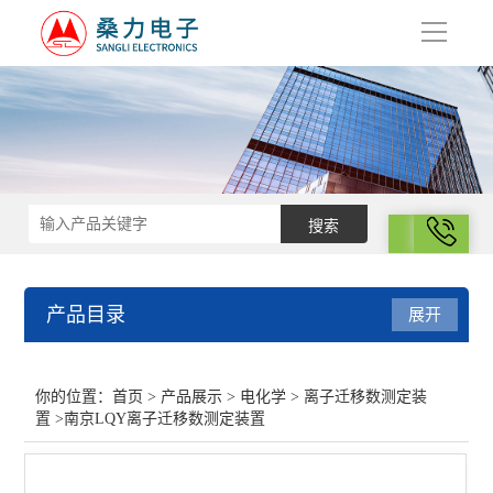
导
航
拨号
产品目录
展开
电化学
你的位置：
首页
>
产品展示
>
电化学
>
离子迁移数测定装
置
>南京LQY离子迁移数测定装置
电化学工作站
恒电位仪