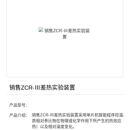
双液系气液平衡常数实验装置
凝固点下降实验装置
同步热分析仪
差热热重分析仪
氨基甲酸铵分解反应测定装置
金属相图实验装置
双液系沸点测定仪
销售ZCR-Ⅲ差热实验装置
差热实验装置
产品型号：
燃烧热实验装置
销售ZCR-Ⅲ差热实验装置采用单片机智能程序控温。
产品介绍：
质相对参比物在物理或化学作用下所产生的热效应（吸
中和热实验装置
热）以及相对温度变化。