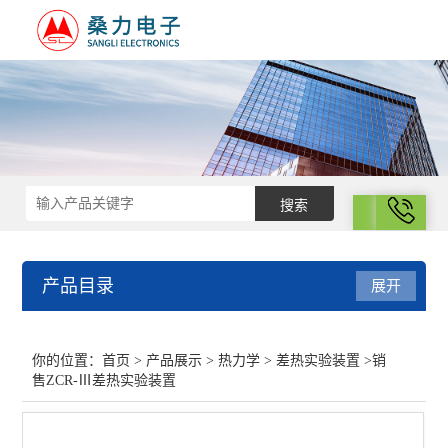
拨号
产品目录
展开
热力学
你的位置：
首页
>
产品展示
>
热力学
>
差热实验装置
>销
售ZCR-Ⅲ差热实验装置
差示扫描量热仪
光化学