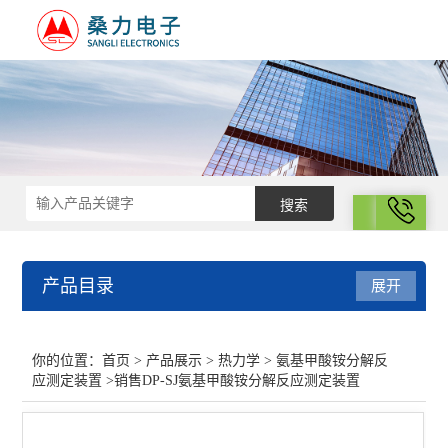
拨号
产品目录
展开
热力学
你的位置：
首页
>
产品展示
>
热力学
>
氨基甲酸铵分解反
应测定装置
>销售DP-SJ氨基甲酸铵分解反应测定装置
差示扫描量热仪
光化学