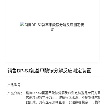
双液系气液平衡常数实验装置
凝固点下降实验装置
同步热分析仪
差热热重分析仪
氨基甲酸铵分解反应测定装置
金属相图实验装置
双液系沸点测定仪
销售DP-SJ氨基甲酸铵分解反应测定装置
差热实验装置
产品型号：
燃烧热实验装置
销售DP-SJ氨基甲酸铵分解反应测定装置是专门为高校
产品介绍：
它由精密数字压力计、玻璃恒温水浴、不锈钢储气罐及
中和热实验装置
器组成。具有显示清晰直观，实验数据稳定、可靠等特