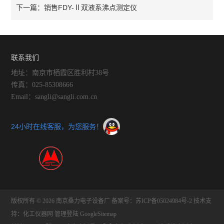
销售FDY-Ⅱ双液系沸点测定仪
下一篇：
联系我们
地址：南京市栖霞区胜利村38号
传真：025-85308666
Email：sangli@sangli.com.cn
24小时在线客服，为您服务！
版权所有 © 2026 南京桑力电子设备厂
备案号：苏ICP备05024984号-2
技术支
持：
化工仪器网
管理登陆
GoogleSitemap