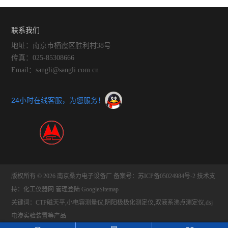
联系我们
地址：南京市栖霞区胜利村38号
传真：025-85308666
Email：sangli@sangli.com.cn
24小时在线客服，为您服务！
版权所有 © 2026 南京桑力电子设备厂
备案号：苏ICP备05024984号-2
技术支
持：
化工仪器网
管理登陆
GoogleSitemap
关键词：CTP磁天平,小电容测量仪,阴阳极极化测定仪,双液系沸点测定仪,dsj
电渗实验装置等产品