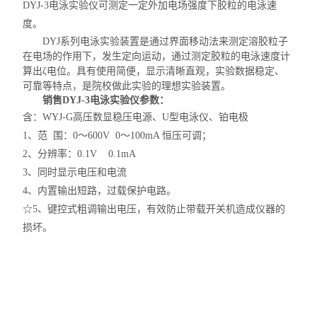
DYJ-3电泳实验仪可测定一定外加电场强度下胶粒的电泳速
度。
DYJ系列电泳实验装置是通过界面移动法来测定溶胶粒子
在电场的作用下，发生定向运动，通过测定胶粒的电泳速度计
算出ζ电位。具有使用简便，显示清晰直观，实验数据稳定、
可靠等特点，是院校做此实验的理想实验装置。
销售DYJ-3电泳实验仪
参数：
含：WYJ-G高压数显稳压电源、U型电泳仪、铂电极
1、范 围：0～600V 0～100mA 恒压可调；
2、分辨率：0.1V 0.1mA
3、同时显示电压和电流
4、内置输出短路，过载保护电路。
☆5、键控式粗调输出电压，有效防止带载开关机造成仪器的
损坏。