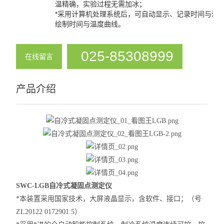
温精确，实验过程无需加冰；
溶解热实验装置
*采用计算机处理系统后，可自动显示、记录时间与温
绘制时间与温度曲线。
凝固点实验装置
025-85308999
饱和蒸气压实验装置
在线留言
查看全部 >>
产品介绍
SWC-LGB自冷式凝固点测定仪
*
本装置
采用国家技术
，大屏液晶显示
，
含软件、接口
；（
号
ZL20122 0172901.5
）