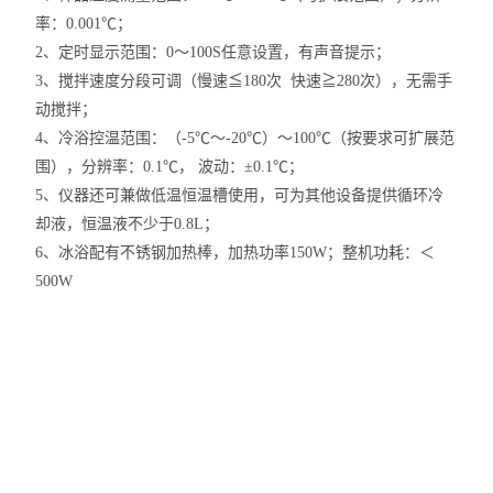
率：0.001℃
；
2、
定时显示范围：
0
～100
S任意设置，有声音提示；
3、
搅拌速度分段可调
（
慢速
≦
180次 快速
≧
280次
），
无需手
动搅拌
；
4
、
冷浴
控温范围：（-5
℃～-20℃）～100℃
（按要求可扩展范
围）
，分辨率：0.1℃
，
波动：±0.
1
℃
；
5
、
仪器还可兼做低温恒温槽使用，可为其他设备提供循环冷
却液，恒温液不少于
0.8L
；
6、冰浴配有不锈钢加热棒，加热功率150W；整机功耗：
＜
500W