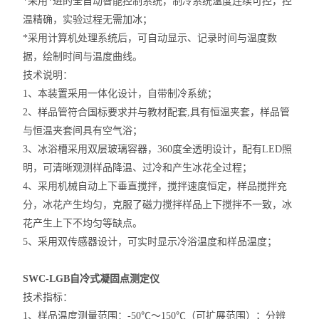
*
采用*进的全自动智能控制系统，
制冷系统
温度连续可控，控
温精确
，实验过程无需加冰；
*
采用计算机处理系统后，可自动显示、记录时间与温度数
据，绘制时间与温度曲线
。
技术说明：
1、本装置采用一体化设计，自带制冷系统；
2
、样品管
符合国标要求并与教材配套
,
具有恒温夹套，样品管
与恒温夹套间具有空气浴
；
3、
冰浴槽
采用双层玻璃容器，
360度
全透明设计，配有
LED照
明，可
清晰
观测样品
降温、
过
冷
和产生冰花全过程
；
4、
采用机械自动上下垂直搅拌，搅拌速度恒定，样品搅拌充
分，冰花产生均匀，克服了磁力搅拌样品上下搅拌不一致，冰
花产生上下不均匀等缺点
。
5、采用双传感器设计，可实时显示冷浴温度和样品温度；
SWC-LGB自冷式凝固点测定仪
技术指标：
1、
样品温度
测量范围：-
5
0
℃～150℃
（可扩展范围）
；
分辨