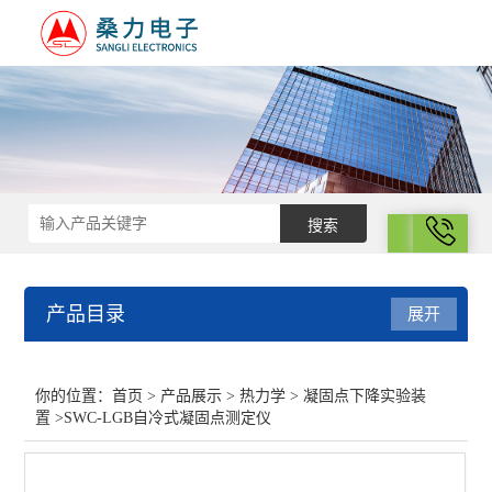
拨号
产品目录
展开
热力学
你的位置：
首页
>
产品展示
>
热力学
>
凝固点下降实验装
置
>SWC-LGB自冷式凝固点测定仪
差示扫描量热仪
光化学