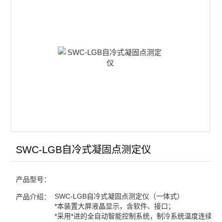
双液系气液平衡常数实验装置
凝固点下降实验装置
同步热分析仪
差热热重分析仪
氨基甲酸铵分解反应测定装置
金属相图实验装置
双液系沸点测定仪
SWC-LGB自冷式凝固点测定仪
差热实验装置
产品型号：
燃烧热实验装置
SWC-LGB自冷式凝固点测定仪（一体式）
产品介绍：
*本装置大屏液晶显示，含软件、接口；
中和热实验装置
*采用*进的全自动智能控制系统，制冷系统温度连续可