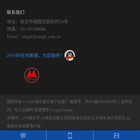
联系我们
地址：南京市栖霞区胜利村38号
传真：025-85308666
Email：sangli@sangli.com.cn
24小时在线客服，为您服务！
版权所有 © 2026 南京桑力电子设备厂
备案号：苏ICP备05024984号-2
技术支
持：
化工仪器网
管理登陆
GoogleSitemap
关键词：CTP磁天平,小电容测量仪,阴阳极极化测定仪,双液系沸点测定仪,dsj
电渗实验装置等产品