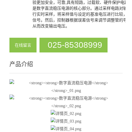
验更加安全，可靠;具有短路，过载软、硬件保护电路
酸度计
是数字直流稳压电源的核心部分。通过采样电路对输出
行实时采样，将采样值与设定的基准电压进行比较，得
控温仪
信号。然后，控制器根据误差信号来调节调整管的导通
从而改变输出电压。
温度计
025-85308999
压力计
在线留言
查看全部 >>
产品介绍