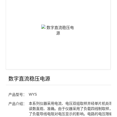
双路电镀电源
稳压电源
便携式冷却仪
恒温水浴
精密数字温度温差仪
数字贝克曼温度计
数字电位差综合测试仪
数字直流稳压电源
恒温槽
WYS
产品型号：
数字熔点测试仪
本系列仪器采用电流、电压双组取样并经单片机处理后
产品介绍：
读数直观、准确。由于仪器采用了负载四线制取样，从
电导率仪
了负载导线电阻对电压显示的影响。电路的电压限幅，