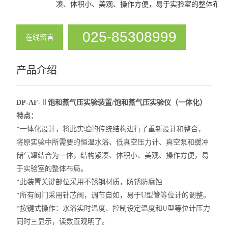
凑、体积小、美观、操作方便，易于实验室的整体布局
溶解热实验装置
凝固点实验装置
025-85308999
在线留言
饱和蒸气压实验装置
产品介绍
查看全部 >>
DP-AF-
Ⅱ
饱和蒸气压实验装置/
饱和蒸气压实验仪
（一体化）
特点：
*
一体化设计，将此实验的传统结构进行了重新设计和整合，
将原实验中所需要的恒温水浴、低真空压力计、真空泵和缓冲
储气罐结合为一体，结构紧凑、体积小、美观、操作方便，易
于实验室的整体布局。
*
此装置关键部位采用不锈钢材质，防锈防腐蚀
*
所有阀门采用针芯阀，调节自如，易于U型管等位计的调整。
*
按键式操作：水浴实时温度、控制设定温度和U型等位计压力
同时三显示，读数直观明了。