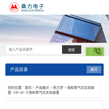
拨号
产品目录
展开
热力学
你的位置：
首页
>
产品展示
>
热力学
>
饱和蒸气压实验装
置
>DP-AF-Ⅱ饱和蒸气压实验装置
差示扫描量热仪
光化学