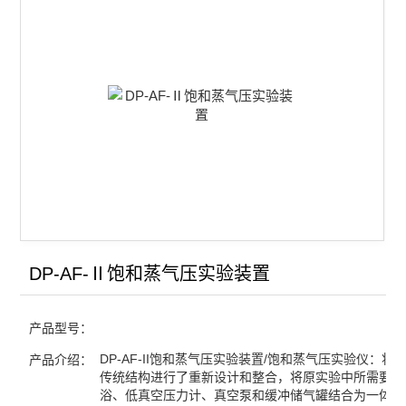
双液系气液平衡常数实验装置
凝固点下降实验装置
同步热分析仪
差热热重分析仪
氨基甲酸铵分解反应测定装置
金属相图实验装置
双液系沸点测定仪
DP-AF-Ⅱ饱和蒸气压实验装置
差热实验装置
产品型号：
燃烧热实验装置
DP-AF-II饱和蒸气压实验装置/饱和蒸气压实验仪：将
产品介绍：
传统结构进行了重新设计和整合，将原实验中所需要的
中和热实验装置
浴、低真空压力计、真空泵和缓冲储气罐结合为一体，