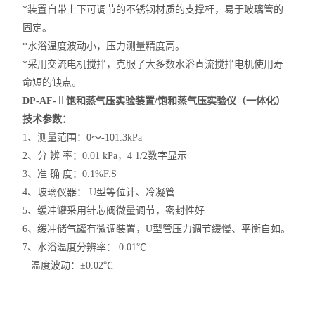
*
装置自带上下可调节的不锈钢材质的支撑杆，易于玻璃管的
固定。
*
水浴温度波动小，压力测量精度高。
*
采用交流电机搅拌，克服了大多数水浴直流搅拌电机使用寿
命短的缺点。
DP-AF-
Ⅱ
饱和蒸气压实验装置/
饱和蒸气压实验仪
（一体化）
技术参数：
1
、测量范围：0～-101.3kPa
2
、分 辨 率：0.01 kPa，4 1/2数字显示
3、准 确 度：0.1%F.S
4
、玻璃仪器： U型等位计、冷凝管
5
、缓冲罐采用针芯阀微量调节，密封性好
6
、缓冲储气罐有微调装置，U型管压力调节缓慢、平衡自如。
7
、水浴温度分辨率： 0.01℃
温度波动：±0.02℃