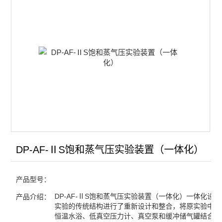
双液系气液平衡常数实验装置
凝固点下降实验装置
同步热分析仪
差热热重分析仪
氨基甲酸铵分解反应测定装置
金属相图实验装置
双液系沸点测定仪
DP-AF-ⅡS饱和蒸气压实验装置（一体化）
差热实验装置
产品型号：
燃烧热实验装置
DP-AF-ⅡS饱和蒸气压实验装置（一体化）一体化设
产品介绍：
实验的传统结构进行了重新设计和整合，将原实验中所
中和热实验装置
恒温水浴、低真空压力计、真空泵和缓冲储气罐结合为