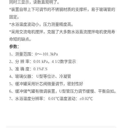
同时三显示，读数直观明了。
*
装置自带上下可调节的不锈钢材质的支撑杆，易于玻璃管的
固定。
*
水浴温度波动小，压力测量精度高。
*
采用交流电机搅拌，克服了大多数水浴直流搅拌电机使用寿
命短的缺点。
参数：
1
、测量范围：0～-101.3kPa
2
、分 辨 率：0.01 kPa，4 1/2数字显示
3
、准 确 度：0.1%F.S
4
、玻璃仪器： U型等位计、冷凝管
5
、缓冲罐采用针芯阀微量调节，密封性好
6
、缓冲储气罐有微调装置，U型管压力调节缓慢、平衡自如。
7
、水浴温度分辨率： 0.01℃
温度波动：±0.02℃