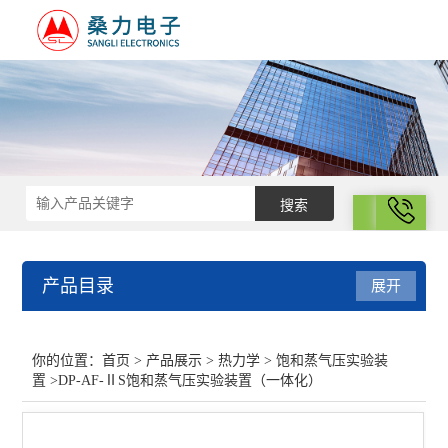
拨号
产品目录
展开
热力学
你的位置：
首页
>
产品展示
>
热力学
>
饱和蒸气压实验装
置
>DP-AF-ⅡS饱和蒸气压实验装置（一体化）
差示扫描量热仪
光化学