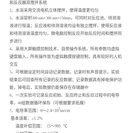
和反应器双搅拌系统
、水浴采用交流电机立体搅拌，使得温度更均匀
2
、水浴容积
×
×
，可同时对反应池、待测溶
3
300 mm
300 mm
150mm
液进行恒温；反应液和待测溶液均设有独立搅拌，使得反应液
和待测溶液温度均匀，微电脑控制反应开始反应时间和搅拌同
步进行
、采用大屏触摸控制技术，自带操作系统，所有参数均虚拟
4
键盘输入，所有操作皆为虚拟触摸按键控制，具有较好的人机
交互
、可根据设定时间自动记录数据，记录时有声音提示，实验
5
结束后可回查所有记录的反应数据；记录数据具有掉电保护功
能，掉电后，实验数据仍能保存在存储器中
、一次实验可记录反应初始、反应终止和反应过程中的电导
6
率，
组数据循环保存（可根据要求拓展）
40
5
、
电导率范围：0～2.4×10
us/cm
7
基本误差：≤1.2%
温度补偿范围：（5～99）℃