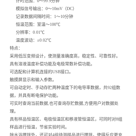
计时范围：0～99.9分钟
模拟信号输出：0～10mV（DC）
记录数据间隔时间：1～10分钟
恒温范围：室温～100℃
分辨率：0.01℃
温度波动：±0.02℃
特点：
采用低压变频设计，使测量准确度高，稳定性、可靠性好。
具有溶液温度补偿功能及电极常数补偿功能。
可选配和计算机连接的USB接口。
触摸屏显示和输入参数。
可自动定时、手动存贮两种温度下的电导率数据，共92组数
据，并具有断电保护功能。
可实时查询当前数据,也可查询存贮数据,方便用户对数据处
理。
具有样品恒温区、电极恒温区和移液管恒温区，可同时对8组
样品进行恒温，节省实验时间。
除水浴搅拌外，还可对4组待测样品进行搅拌，使得反应更充