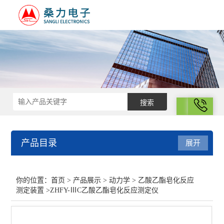
拨号
产品目录
展开
动力学
你的位置：
首页
>
产品展示
>
动力学
>
乙酸乙酯皂化反应
测定装置
>ZHFY-ⅢC乙酸乙酯皂化反应测定仪
甲醇/乙醇催化分解反应实验装置
*分解反应实验装置