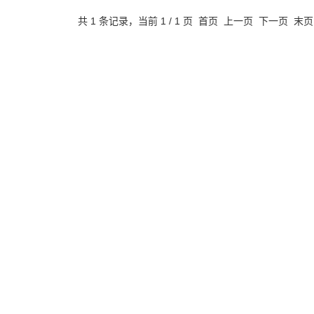
共 1 条记录，当前 1 / 1 页 首页 上一页 下一页 末