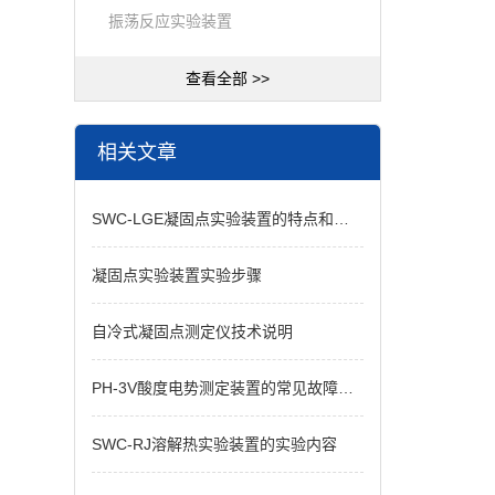
振荡反应实验装置
查看全部 >>
相关文章
SWC-LGE凝固点实验装置的特点和应用介绍
凝固点实验装置实验步骤
自冷式凝固点测定仪技术说明
PH-3V酸度电势测定装置的常见故障及解决办法
SWC-RJ溶解热实验装置的实验内容