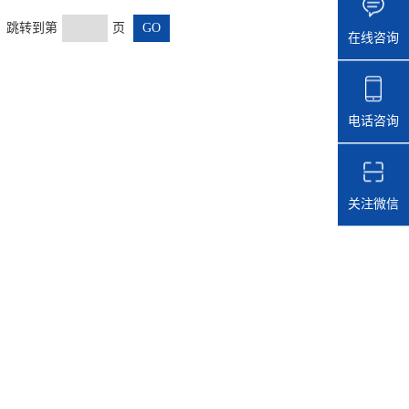
页 跳转到第
页
在线咨询
电话咨询
关注微信