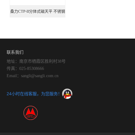
桑力CTP-II分体式磁天平 不锈钢
材质 厂家
联系我们
地址：南京市栖霞区胜利村38号
传真：025-85308666
Email：sangli@sangli.com.cn
24小时在线客服，为您服务！