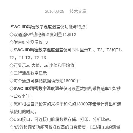
动力学
技术文章
2016-08-25
仪器仪表
SWC-IID精密数字温度温差仪
功能与特点：
◇双通道K型热电耦温度测量T1和T2
热力学
◇附带红外测温仪T3
◇
SWC-IID精密数字温度温差仪
可同时显示T1、T2、T3和T1-
光化学
T2，T1-T3，T2-T3
◇可显示zui大值、zui小值和平均值
◇三行液晶数字显示
◇每个通道可存储数据读数达18000个
◇
SWC-IID精密数字温度温差仪
可设置数据的采样速率1次/秒
～1次/小时。
◇您可根据自己设置的采样率和总的18000存储量计算出可连
续使用的时间。
◇USB接口，可连接电脑将数据存储、打印、分析比较。
◇*的偏移调节功能可校准仪器的自身精度，以达到zui的测量