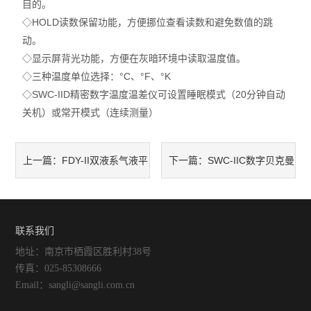
目的。
◇HOLD读数保留功能，方便挪位查看读数和避免数值的跳
动。
◇显示屏背光功能，方便在灰暗环境中读取温度值。
◇三种温度单位选择：°C、°F、°K
◇SWC-IID精密数字温度温差仪可设置睡眠模式（20分钟自动
关机）或常开模式（连续测量）
FDY-II双液系气液平
SWC-IIC数字贝克曼
上一篇：
下一篇：
衡常数实验装置实验目的及要
温度计两种温度量程的调解方
求
法
联系我们
地址：南京市栖霞区胜利村38号
传真：025-85308666
Email：sangli@sangli.com.cn