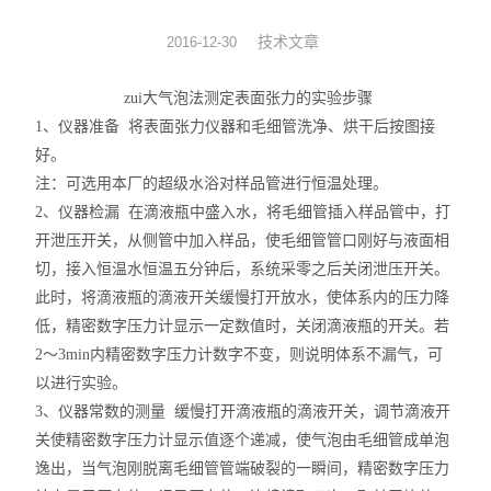
动力学
技术文章
2016-12-30
仪器仪表
zui大气泡法测定表面张力的实验步骤
1
、仪器准备 将表面张力仪器和毛细管洗净、烘干后按图接
热力学
好。
注：可选用本厂的超级水浴对样品管进行恒温处理。
光化学
2
、仪器检漏 在滴液瓶中盛入水，将毛细管插入样品管中，打
开泄压开关，从侧管中加入样品，使毛细管管口刚好与液面相
切，接入恒温水恒温五分钟后，系统采零之后关闭泄压开关。
此时，将滴液瓶的滴液开关缓慢打开放水，
使体系内的压力降
低，精密数字压力计显示一定数值时，关闭滴液瓶的开关。若
2～3min内精密数字压力计数字不变，则说明体系不漏气，可
以进行实验。
3
、仪器常数的测量 缓慢打开滴液瓶的滴液开关，调节滴液开
关使精密数字压力计显示值逐个递减，使气泡由毛细管成单泡
逸出，当气泡刚脱离毛细管管端破裂的一瞬间，精密数字压力