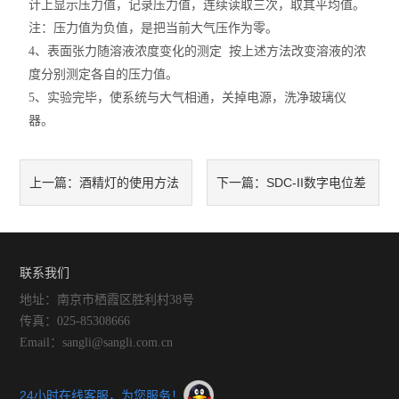
计上显示压力值，记录压力值，连续读取三次，取其平均值。
注：压力值为负值，是把当前大气压作为零。
4
、表面张力随溶液浓度变化的测定 按上述方法改变溶液的浓
度分别测定各自的压力值。
5
、实验完毕，使系统与大气相通，关掉电源，洗净玻璃仪
器。
酒精灯的使用方法
SDC-II数字电位差
上一篇：
下一篇：
综合测试仪校验方便灵活
联系我们
地址：南京市栖霞区胜利村38号
传真：025-85308666
Email：sangli@sangli.com.cn
24小时在线客服，为您服务！