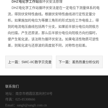
DHZ电化学工作站
循环伏安法原理
DHZ电化学工作站循环伏安法是在一定电位下测量体系的电
流，得到伏安特性曲线。根据伏安特性曲线进行定性定量分
析。如果施加的电位为等腰三角形的形式加在工作电极上，得
到的电流电压曲线包括两个分支，如果前半部分电位向阴极方
向扫描，产生还原波，那么后半部分电位向阳极方向扫描时，
便产生氧化波，该法称为循环伏安法。如果电活性物质可逆性
差，则氧化波与还原波的高度就不同，对称性也较差。
SWC-IIC数字贝克曼
差热热重分析仪的
上一篇：
下一篇：
温度计的简介和主要特点
创新技术
联系我们
地址：南京市栖霞区胜利村38号
传真：025-85308666
Email：sangli@sangli.com.cn