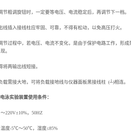
节粗调旋钮时，一定要等电压、电流稳定后，再调节下一档。
线插入接线柱应牢固、可靠，不得有松动，以免高压打火。
节过程中，若电压、电流不变化，是由于保护电路工作，形成死
出现。
将两输出线短接。
需接大地，可将负载接地线与仪器面板黑接线柱 (┴)相连。
-1电泳实验装置
使用条件：
20V±10%，50HZ
-5℃～50℃，湿度≤85%