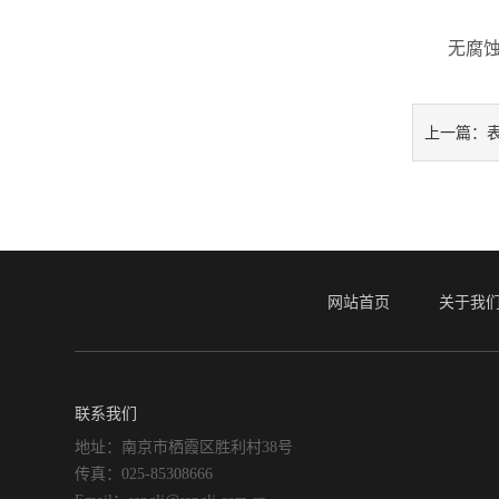
无腐蚀性
上一篇：
网站首页
关于我
联系我们
地址：南京市栖霞区胜利村38号
传真：025-85308666