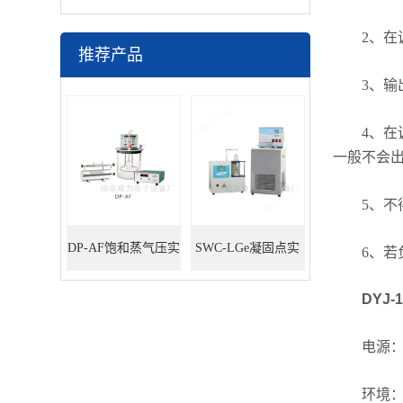
2、在调
推荐产品
3、输出
4、在调
一般不会
5、不得
DP-AF饱和蒸气压实
SWC-LGe凝固点实
6、若负载
验装置
验装置
DYJ
电源：～2
环境：温度