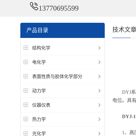
13770695599
技术文
产品目录
结构化学
电化学
表面性质与胶体化学部分
动力学
DYJ系
电位。具
仪器仪表
DYJ
热力学
1、高压
光化学