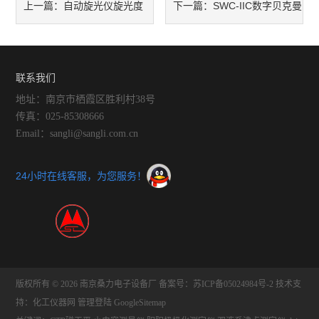
自动旋光仪旋光度
SWC-IIC数字贝克曼
上一篇：
下一篇：
大小与哪些因素有关
温度计采用工业控制计算机控
制试验全过程
联系我们
地址：南京市栖霞区胜利村38号
传真：025-85308666
Email：sangli@sangli.com.cn
24小时在线客服，为您服务！
版权所有 © 2026 南京桑力电子设备厂
备案号：苏ICP备05024984号-2
技术支
持：
化工仪器网
管理登陆
GoogleSitemap