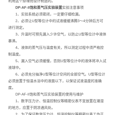
利用这个原理而设计制造的。
DP-AF-II饱和蒸气压实验装置
实验注意事项
1、实验系统必须密闭，一定要仔细检漏。
2、必须让U型等位计中的试液缓缓沸腾3～4分钟后方可
进行测定。
3、升温时可预先漏入少许空气，以防止U型等位计中液体
暴沸。
4、液体的蒸气压与温度有关，所以测定过程中须严格控
制温度。
5、漏入空气必须缓慢，否则U型等位计中的液体将冲入试
液球中。
6、必须充分抽净U型等位计空间的全部空气。U型等位计
必须放置于恒温水浴中的液面以下，以保证试液温度的准确
度。
DP-AF-II饱和蒸气压实验装置的使用与维护
1、数字压力计、恒温控制仪等精密仪表不宜放置在潮湿
的地方，应置于阴凉通风处。
2、为了保证数字压力计、恒温控制仪等精密仪表工作正