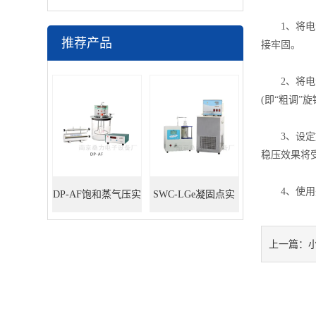
1、将电源
推荐产品
接牢固。
2、将电源
(即“粗调”
3、设定好
稳压效果将
4、使用完毕
DP-AF饱和蒸气压实
SWC-LGe凝固点实
验装置
验装置
上一篇：