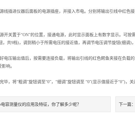
线插进仪器后面板的电源插座，并接入市电。分别将输出引线中红色接线
开关置于“ON”的位置，接通电源，此时显示面板上有数字显示。可按
旋钮，共9档)，调到稍小于所需电压的接近值，再调节电压调节旋钮(细调
电压输出值后，按需要连接负载，将输出引线的红色鳄鱼夹接在负载的正极
受影响。
，将“粗调”旋钮调至“0”，“细调”旋钮调至 “0”(显示值接近于“0”)
小电容测量仪的应用及特征，你了解多少呢？
下一篇