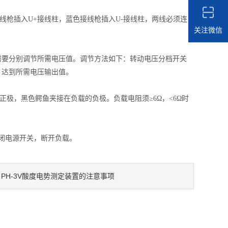
枪插入U+接线柱，蓝色接线枪插入U-接线柱，两线必须连
关注微信
需要分别调节所需电压值。调节方法如下：转动电压分档开关
)，达到所需电压输出值。
，黑色鳄鱼夹接在负载的负极。负载电阻须≥6Ω，<6Ω时
，关闭电源开关，断开负载。
PH-3V酸度电势测定装置的注意事项
：