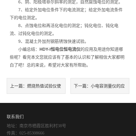
6、阴、阳极塔菲尔斜率的测定，自然腐蚀电位的测定。
7、给定外加电位条件下的电流测定；给定外加电流条件
下的电位测定。
8、点蚀电位和再活化电位的测定；钝化电位、钝化电
流、过钝化电位的测定。
9、混凝土外加剂钢筋锈蚀快速试验。
小编总结：
HDY-I恒电位恒电流仪
的应用及用途你知道哪
些呢？看完本文您就应该有了基本的认识和了解相信大家都明
白了吧！总的来说，希望对大家有所帮助。
燃烧热值试验仪使
小电容测量仪的应
上一篇：
下一篇：
用注意事项和使用环境
用及特征，你了解多少呢？
联系我们
地址：南京市栖霞区胜利村38号
传真：025-85308666