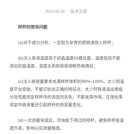
动力学
技术文章
2021-04-26
仪器仪表
样杯的使用问题
热力学
(a)对于成分分析，一定取为孕育的原铁液烧入样杯；
光化学
(b)注入铁液温度高于初晶温度50摄氏度，温度低则不能
测出初晶温度，温度太高则容易熔断热电偶丝；
(c)注入铁液量要求充满样杯体积的90%~100%，太少则温
度平台变陡，不能识别出正确的特征点；太少时铁液溢出使成
分及性能测定样杯中的添加剂丢失，不能发挥作用。在球化率
测定中铁液量还引起样杯的热容量变化。
(d)一次测量完成后，尽快取下用过的样杯，避免样杯座温
度升高，影响以后测量精度。