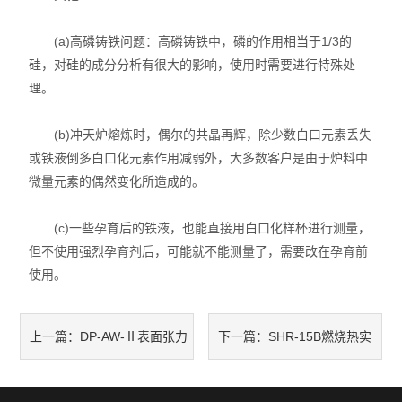
(a)高磷铸铁问题：高磷铸铁中，磷的作用相当于1/3的
硅，对硅的成分分析有很大的影响，使用时需要进行特殊处
理。
(b)冲天炉熔炼时，偶尔的共晶再辉，除少数白口元素丢失
或铁液倒多白口化元素作用减弱外，大多数客户是由于炉料中
微量元素的偶然变化所造成的。
(c)一些孕育后的铁液，也能直接用白口化样杯进行测量，
但不使用强烈孕育剂后，可能就不能测量了，需要改在孕育前
使用。
DP-AW-Ⅱ表面张力
SHR-15B燃烧热实
上一篇：
下一篇：
实验装置设备的性能优势解答
验装置作用的原理是什么呢