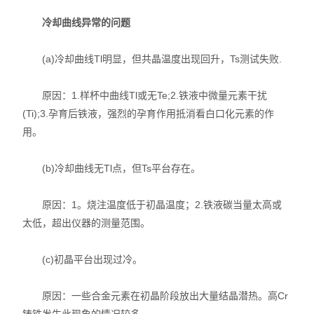
冷却曲线异常的问题
(a)冷却曲线Tl明显，但共晶温度出现回升，Ts测试失败.
原因：1.样杯中曲线Tl或无Te;2.铁液中微量元素干扰
(Ti);3.孕育后铁液，强烈的孕育作用抵消看白口化元素的作
用。
(b)冷却曲线无Tl点，但Ts平台存在。
原因：1。烧注温度低于初晶温度；2.铁液碳当量太高或
太低，超出仪器的测量范围。
(c)初晶平台出现过冷。
原因：一些合金元素在初晶阶段放出大量结晶潜热。高Cr