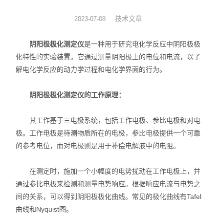
动力学
技术文章
2023-07-08
仪器仪表
阴阳极极化测定仪
是一种用于研究电化学反应中阴阳极极
化特性的实验装置。它通过测量阴阳极上的电位和电流，以了
热力学
解电化学反应的动力学过程和电化学界面的行为。
光化学
阴阳极极化测定仪的工作原理：
其工作基于三电极系统，包括工作电极、参比电极和对电
极。工作电极是待测物质所在的电极，参比电极提供一个可靠
的参考电位，而对电极则是用于补偿电解液中的电阻。
在测定时，施加一个小幅度的电势扰动在工作电极上，并
通过参比电极来检测和测量电势响应。根据响应电流与电势之
间的关系，可以得到阴阳极极化曲线。常见的极化曲线有Tafel
曲线和Nyquist图。