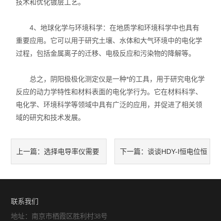
技术和优化镀层工艺。
4、地球化学与环境科学：在地质学和环境科学中也具有
重要应用。它可以用于研究土壤、水体和大气环境中的电化学
过程，包括金属离子的迁移、电极反应和污染物的降解等。
总之，阴阳极极化测定仪是一种*的工具，用于研究电化学
反应的动力学特性和材料表面的电化学行为。它在材料科学、
电化学、环境科学等领域中具有广泛的应用，并促进了相关领
域的研究和技术发展。
选择电导率仪需要
谈谈HDY-I恒电位恒
上一篇：
下一篇：
考虑哪几点
电流仪常见的应用领域
联系我们
地址：南京市栖霞区胜利村38号