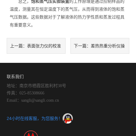
总之，
饱和蒸气压实验装置
的工作原理是通过控制样品的
温度，测量其在恒定温度下的蒸气压，从而得到液体的饱和蒸
气压数据。这些数据对于了解液体的热力学性质和蒸发过程具
有重要意义。
表面张力仪的校准
差热热重分析仪操
上一篇：
下一篇：
与质量控制
作过程中的关键步骤有哪些？
联系我们
地址：南京市栖霞区胜利村38号
传真：025-85308666
Email：sangli@sangli.com.cn
24小时在线客服，为您服务！