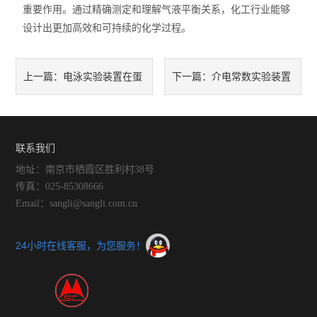
重要作用。通过精确测定和理解气液平衡关系，化工行业能够
设计出更加高效和可持续的化学过程。
电泳实验装置在蛋
介电常数实验装置
上一篇：
下一篇：
白质分析中的应用
操作指南与常见问题解答
联系我们
地址：南京市栖霞区胜利村38号
传真：025-85308666
Email：sangli@sangli.com.cn
24小时在线客服，为您服务！