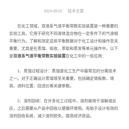
动力学
技术文章
2024-09-02
仪器仪表
在化工领域，双液系气液平衡常数实验装置是一种重要的
实验工具，它用于研究不同液体混合物在一定条件下的气液相
热力学
平衡行为。了解和测定这些平衡数据对于化工设计和操作至关
重要，尤其是在蒸馏、吸收、萃取和蒸发等单元操作中。以下
光化学
是
双液系气液平衡常数实验装置
在化工中的一些应用：
1、蒸馏过程设计：蒸馏是化工生产中最常见的分离技术
之一。对于正确设计蒸馏塔至关重要，包括确定塔板数、塔
高、进料位置、回流比等关键参数。
2、溶剂回收：在许多化工过程中，溶剂被用于溶解或反
应，之后需要从产品中回收以便循环使用。有助于设计有效的
溶剂回收系统，减少溶剂损失，提高经济效益。