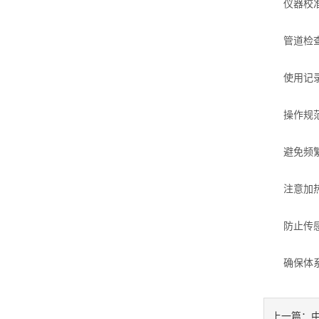
仪器校准：
管道检查：
使用记录维
操作规
避免频繁开
注意加热功
防止传感器
确保体系平
上一篇：