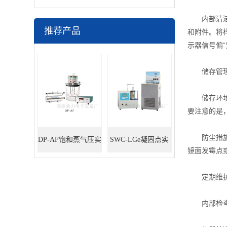
内部清洁：
推荐产品
和附件。将
示器信号偏
储存管
储存环境：
要注意的是
防尘措施：
DP-AF饱和蒸气压实
SWC-LGe凝固点实
镜面发霉点
验装置
验装置
定期维
内部检查与