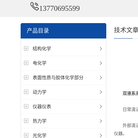
13770695599
技术文
产品目录
结构化学
电化学
表面性质与胶体化学部分
动力学
双液系
仪器仪表
日常清
热力学
外部清洁：
仪器。
光化学