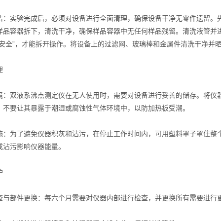
实验完成后，必须对设备进行全面清理，确保设备干净无零件遗留。先
样品容器拆下，清洗干净，确保样品容器中无任何样品残留。清洗液管并
“安全”，才能拆开操作。将设备上的过滤网、玻璃棒和金属件清洗干净并
理
双液系沸点测定仪在无人使用时，需要对设备进行妥善的储存。将仪器
，不要让其暴露于潮湿或腐蚀性气体环境中，以防加热板受潮。
为了避免仪器积灰和沾污，在停止工作时间内，可用塑料罩子罩住整个
或沾污影响仪器能量。
护
部件更换：每六个月需要对仪器内部进行检查，并更换所有需要进行