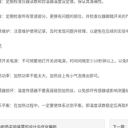
定期校准仪器读数和控温器温度设定值，保证其准确性。
定期检查所有管道部分，更换有问题的部位，并检查仪器脚踏开关的
护：注意维护使用记录，及时发现问题并修理，以避免在后续的实验
范
关电源：不可频繁地打开关闭电源，时间间隔至少10秒钟以上，以免
率：加热功率不能太大，加热丝上有小气泡逸出即可。
损坏：温度传感器不要直接碰到加热丝，以免损坏传感器或影响测量
衡：在加热过程中，一定要使体系达到平衡，即温度读数稳定后再取样
中和热实验装置的设计与优化解析
下一篇