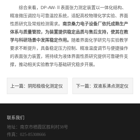
综合来看，DP‑AW‑Ⅱ表面张力测定装置以一体化结构、
精准微压调控与可靠温控系统，适配高校物理化学实验、界面
性质研究及常规检测需求。
南京桑力电子设备厂依托成熟生产
体系与质量管控，为装置提供稳定品质与售后支持，使其在教
学与科研场景中发挥稳定作用。
随着界面化学研究与实验教学
要求不断提升，具备稳定压力控制、精准温度调节与便捷操作
的表面张力装置，将持续为液体界面性质研究提供可靠硬件支
撑，推动相关实验教学与基础研究稳步开展。
阴阳极极化测定仪
双液系沸点测定仪
上一篇：
下一篇：
工作原理与电化学测试应用详
的装置结构优化与实验测量精
解
度提升
联系我们
地址：南京市栖霞区胜利村38号
传真：025-85308666