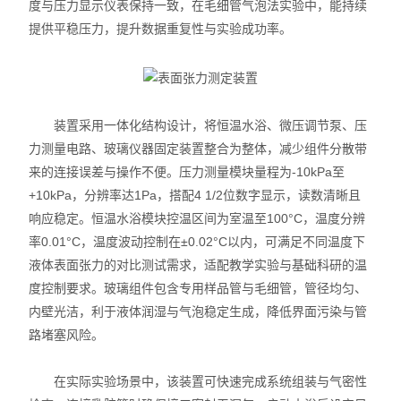
度与压力显示仪表保持一致，在毛细管气泡法实验中，能持续
提供平稳压力，提升数据重复性与实验成功率。
装置采用一体化结构设计，将恒温水浴、微压调节泵、压
力测量电路、玻璃仪器固定装置整合为整体，减少组件分散带
来的连接误差与操作不便。压力测量模块量程为-10kPa至
+10kPa，分辨率达1Pa，搭配4 1/2位数字显示，读数清晰且
响应稳定。恒温水浴模块控温区间为室温至100°C，温度分辨
率0.01°C，温度波动控制在±0.02°C以内，可满足不同温度下
液体表面张力的对比测试需求，适配教学实验与基础科研的温
度控制要求。玻璃组件包含专用样品管与毛细管，管径均匀、
内壁光洁，利于液体润湿与气泡稳定生成，降低界面污染与管
路堵塞风险。
在实际实验场景中，该装置可快速完成系统组装与气密性