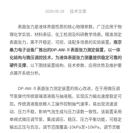
动力学
技术文章
2026-05-19
仪器仪表
表面张力是液体界面性质的核心物理参数，广泛应用于物
理化学实验、材料表征、化工检测及科研教学场景。精准测定
热力学
表面张力，离不开稳定、可控、适配多场景的实验装置。
南京
桑力电子设备厂推出的DP‑AW‑Ⅱ表面张力测定装置，以一体
光化学
化结构与微压调控技术，为液体表面张力测量提供稳定可靠的
硬件支撑
，以下围绕装置结构、技术参数、应用优势及维护要
点展开系统分析。
DP‑AW‑Ⅱ表面张力测定装置的核心改进，在于用微压调
节泵替代传统玻璃滴液瓶与抽液瓶，实现压力输出速度稳定可
控。传统滴液瓶依赖人工操作控制抽气速率，易出现流速波
动、压力不稳，影响气泡生成与压力读数一致性。该装置采用
单阀式微压调节泵，集成调压、稳压、压力平衡功能，可稳定
输出正压与负压，调节范围覆盖-10kPa至+10kPa，调节灵敏