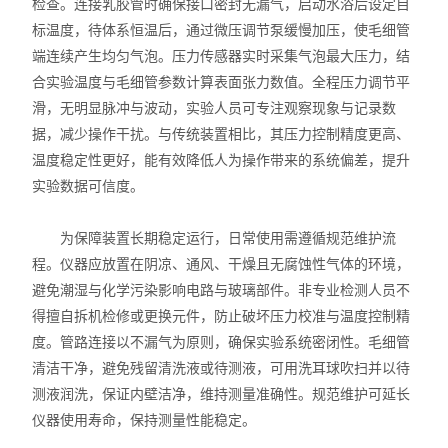
检查。连接乳胶管时确保接口密封无漏气，启动水浴后设定目
标温度，待体系恒温后，通过微压调节泵缓慢加压，使毛细管
端连续产生均匀气泡。压力传感器实时采集气泡最大压力，结
合实验温度与毛细管参数计算表面张力数值。全程压力调节平
滑，无明显脉冲与波动，实验人员可专注观察现象与记录数
据，减少操作干扰。与传统装置相比，其压力控制精度更高、
温度稳定性更好，能有效降低人为操作带来的系统偏差，提升
实验数据可信度。
为保障装置长期稳定运行，日常使用需遵循规范维护流
程。仪器应放置在阴凉、通风、干燥且无腐蚀性气体的环境，
避免潮湿与化学污染影响电路与玻璃部件。非专业检测人员不
得擅自拆机检修或更换元件，防止破坏压力校准与温度控制精
度。管路连接以不漏气为原则，确保实验系统密闭性。毛细管
清洁干净，避免残留清洗液或待测液，可用洗耳球吹扫并以待
测液润洗，保证内壁洁净，维持测量准确性。规范维护可延长
仪器使用寿命，保持测量性能稳定。