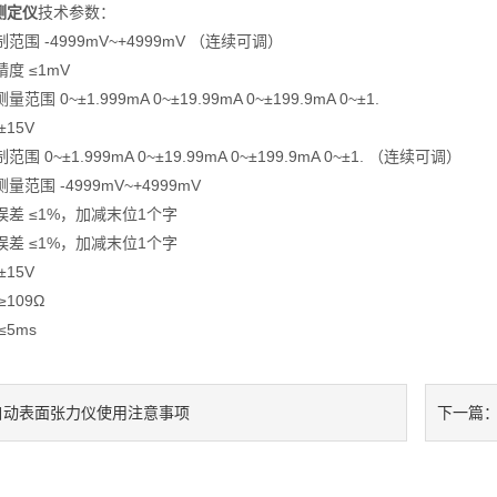
测定仪
技术参数：
 -4999mV~+4999mV （连续可调）
 ≤1mV
 0~±1.999mA 0~±19.99mA 0~±199.9mA 0~±1.
15V
0~±1.999mA 0~±19.99mA 0~±199.9mA 0~±1. （连续可调）
围 -4999mV~+4999mV
差 ≤1%，加减末位1个字
差 ≤1%，加减末位1个字
15V
109Ω
5ms
自动表面张力仪使用注意事项
下一篇