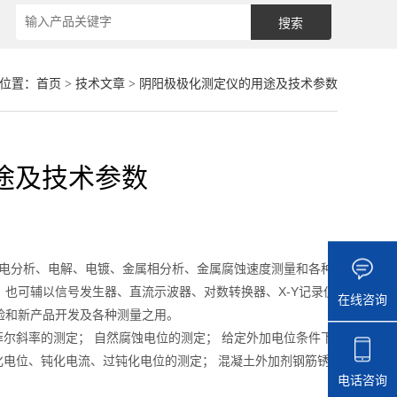
位置：
首页
>
技术文章
> 阴阳极极化测定仪的用途及技术参数
途及技术参数
电分析、电解、电镀、金属相分析、金属腐蚀速度测量和各种
也可辅以信号发生器、直流示波器、对数转换器、X-Y记录仪
在线咨询
验和新产品开发及各种测量之用。
菲尔斜率的测定； 自然腐蚀电位的测定； 给定外加电位条件下
化电位、钝化电流、过钝化电位的测定； 混凝土外加剂钢筋锈
电话咨询