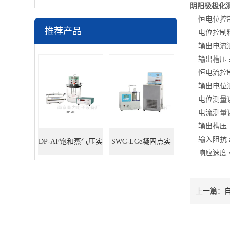
阴阳极极化
恒电位控制范围
推荐产品
电位控制精度
输出电流测量范围
输出槽压 ±
恒电流控制范围 
输出电位测量范
电位测量误
电流测量误
输出槽压 ±
输入阻抗 ≥
DP-AF饱和蒸气压实
SWC-LGe凝固点实
响应速度 ≤
验装置
验装置
上一篇：