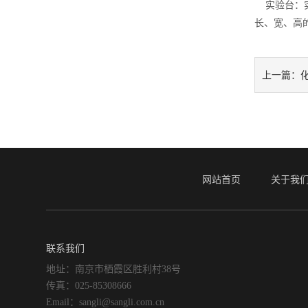
实验台：实
长、宽、高
上一篇：
网站首页
关于我
联系我们
地址：南京市栖霞区胜利村38号
传真：025-85308666
Email：sangli@sangli.com.cn