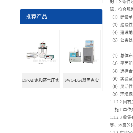
的工艺条件
际，符合规
推荐产品
（1）建设
（3）建设
（4）建设
（5）公害
（1）总体
（3）平面
（4）选择
（6）实验
DP-AF饱和蒸气压实
SWC-LGe凝固点实
（8）灵活
（9）环境
验装置
验装置
1.1.2.2
施工单位是
1.1.2.
等、地震的
1.1.3