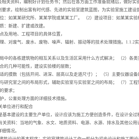
及相关资料，编制好计划任务书；然后在各方面工作准备就绪后，做好实
划要求，绘制出富有时代感、先进的实验室建筑蓝图，为实验室施工建设提供
单位：如某某研究所、某某学院或某某工厂。 （2）建设项目：如某某实
性质：新建、扩建或改建。
地点及用地、工程项目的具体位置，
处理、对废气、废水、废物、噪声、辐射、振动等的技术处理措施。1.1.2
布局中的各栋建筑物的相互关系以及生活区采用什么方式解决； （2）各
组合的几种可能性，建设实验楼的层数；
合适的摸数（包括开间、进深、层高以及走道尺寸）； （5）主要仪器设
室与研究室之间的布局形式，辅助实验室与实验室之间的布局； （7）工
性的要求；
保护，公害处理方面的详细技术措施。
 同有关单位进行和配合
基本建设的主要生产单位，设计应该为施工方便创造条件，在设计全过
3 收集有关资料：当地的气象、水文、地质资料、电源、水源、排水及其他
详细情况。
 实验室建筑设计的基本程序；实验室建筑设计工作一般分为初步设计和施工