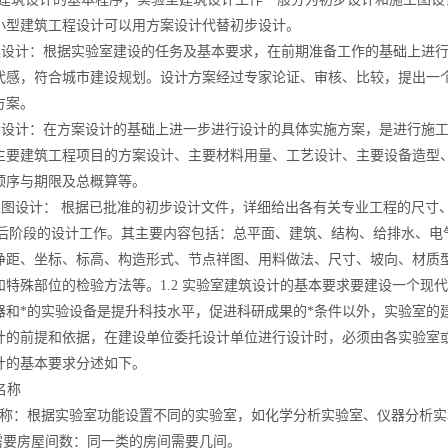
小型建筑工程设计可以用方案设计代替初步设计。
设计：根据实验室建设的任务及基本要求，在前期准备工作的基础上进行
代感，符合城市建设规
划。设计方案经过专家论证、审核、比较，提出一
方案。
设计：在方案设计的基础上进一步进行设计的具体实施方案，是进行施工
主要建筑工程项目的方案设计、主要材料用量、工艺设计、主要设备造型
顺序与期限及总概算等。
图设计： 根据已批准的初步设计文件，详细给出各有关专业工程的尺寸
ui后阶段的设计工作。其主要内容包括：总平面、建筑、结构、给排水、
净距、坐标、标高、构造形式、节点祥图、用料做法、尺寸、坡向、材质
和特殊部位的检验方法等。1.2 实验室建筑设计的基本要求要建设一个现
器和*的实验设备是提升科技水平，促进科研成果的*条件以外，实验室的
计的前提和依据，在建设单位委托设计单位进行设计时，必须由各实验室
计的基本要求分述如下。
室名称
名称：根据实验室功能设置不同的实验室，如化学分析实验室、仪器分析实
）需要房屋间数：同一类的房间需要几间。