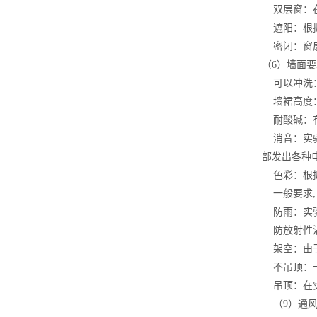
双层窗：在
遮阳：根据
密闭：窗扇
（6）墙面
可以冲洗：
墙裙高度：
耐酸碱：有
消音：实验
部发出各种
色彩：根据
一般要求;
防雨：实验
防放射性沾
架空：由于
不吊顶：一
吊顶：在实
（9）通风