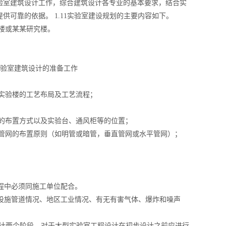
验室建筑设计工作，综合建筑设计各专业的基本要求，结合实
可靠的依据。 1.11实验室建设规划的主要内容如下。
验楼或某某研究楼。
实验室建筑设计的准备工作
类实验楼的工艺布局及工艺流程；
备的布置方式以及实验台、通风柜等的位置；
程管网的布置原则（如明管或暗管，垂直管网或水平管网）；
程中必须同施工单位配合。
公用设施管道情况、地区工业情况、有无有害气体、爆炸和噪声
图设计两个阶段，对于大型实验室工程设计在初步设计之前应进行