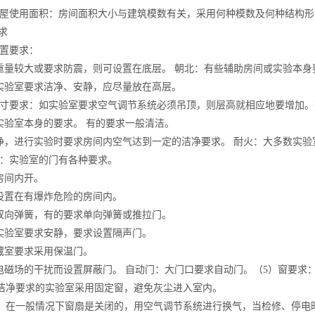
房屋使用面积：房间面积大小与建筑模数有关，采用何种模数及何种结构
要求
位置要求：
重量较大或要求防震，则可设置在底层。 朝北：有些辅助房间或实验本身
实验室要求洁净、安静，应尽量放在高层。
尺寸要求：如实验室要求空气调节系统必须吊顶，则层高就相应地要增加。
实验室本身的要求。 有的要求一般清洁。
净，进行实验时要求房间内空气达到一定的洁净要求。 耐火：大多数实验
求：实验室的门有各种要求。
房间内开。
设置在有爆炸危险的房间内。
双向弹簧，有的要求单向弹簧或推拉门。
实验室要求安静，要求设置隔声门。
藏室要求采用保温门。
电磁场的干扰而设置屏蔽门。 自动门：大门口要求自动门。（5）窗要
净要求的实验室采用固定窗，避免灰尘进入室内。
在一般情况下窗扇是关闭的，用空气调节系统进行换气，当检修、停电