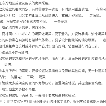
寒冷地区或空调要求的房间采用。
实验室的要求而定，有时需要水平遮阳，有时须用垂直遮阳。 有的
可以开启，但又要防止灰尘从窗缝进入，故采用密闭窗。 屏蔽窗。
要求：根据实验室的要求各有不同。 一般要求
有的墙面要求清洁，可以冲洗。
离地面1.2-1.5米左右的墙面做墙裙，便于清洁，如瓷砖墙裙、油漆墙
的实验室在实验时有酸碱气体逸出，要求设计耐酸碱的油漆墙面。 吸
时避免声音反射或外界的声音对实验有影响，墙面要进行消音设计。 
电磁波对外界有影响。
实验的要求和舒适的室内环境选用墙面色彩，墙面色彩的选用应该与地面
 清洁;
本身所产生的震动，要求设置防震措施以免影响其他房间；另一种是实验
染; 防静电; 干燥; 隔声;
管线太多或架空的空间作为静压箱，设置架空地板，并提出架空高度。 
般实验室大多数不吊顶。
验室的顶板下再吊顶，一般用于要求较高的实验室。
柜：化学实验室常利用通风柜进行各种化学试验，根据实验要求提出通