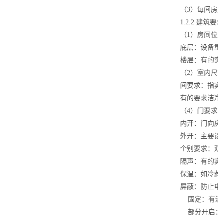
（3）每间
1.2.2 建筑
（1）房间
底层：设备
楼层：有的
（2）室内
间要求：指
有的要求洁
（4）门要
内开：门向
外开：主要
个别要求：
隔声：有的
保温：如冷
屏蔽：防止
固定：有洁
部分开启：