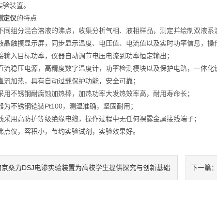
实验装置。
测定仪
的特点
同组分混合溶液的沸点，收集分析气相、液相样品，测定并绘制双液系
晶触摸显示屏，同步显示温度、电压值、电流值以及实时功率信息，操
输入目标功率，仪器自动调节电压电流到功率恒定输出；
流稳压电源，高精度数字温度计，功率检测模块以及保护电路，一体化
流加热，具有自动过载保护功能，安全可靠；
用不锈钢耐腐蚀加热棒，加热功率大发热效率高，耐用寿命长；
为不锈钢铠装Pt100，测温准确，坚固耐用；
采用高防护等级绝缘电缆，操作过程中无任何裸露金属接线端子；
点仪，容积小，节约实验试剂，实验效果好。
南京桑力DSJ电渗实验装置为高校学生提供探究与创新基础
下一篇