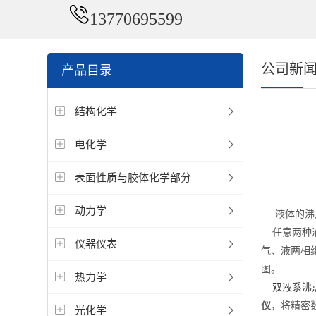
13770695599
公司新
产品目录
结构化学
电化学
表面性质与胶体化学部分
动力学
液体的沸点
任意两种液
仪器仪表
气、液两相
图。
热力学
双液系沸
仪
，将精密
光化学