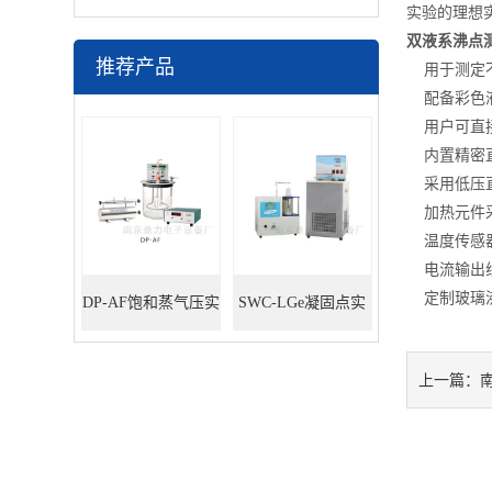
实验的理想
双液系沸点
推荐产品
用于测定不
配备彩色液
用户可直接
内置精密直
采用低压直
加热元件采
温度传感器
电流输出线
定制玻璃沸
DP-AF饱和蒸气压实
SWC-LGe凝固点实
验装置
验装置
上一篇：