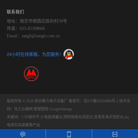
联系我们
地址：南京市栖霞区胜利村38号
传真：025-85308666
Email：sangli@sangli.com.cn
24小时在线客服，为您服务！
版权所有 © 2026 南京桑力电子设备厂
备案号：苏ICP备05024984号-2
技术支
持：
化工仪器网
管理登陆
GoogleSitemap
关键词：CTP磁天平,小电容测量仪,阴阳极极化测定仪,双液系沸点测定仪,dsj
电渗实验装置等产品