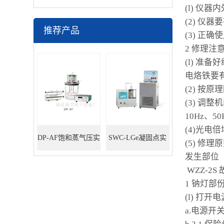
(l) 仪
(2) 仪
推荐产品
(3) 正确
2 修理注
(l) 准
电烙铁要
(2) 按
(3) 调
10Hz、
(4)光电
DP-AF饱和蒸气压实
SWC-LGe凝固点实
(5) 修
发生部位
验装置
验装置
WZZ-2
1 钠灯部
(l) 打
a.电源开