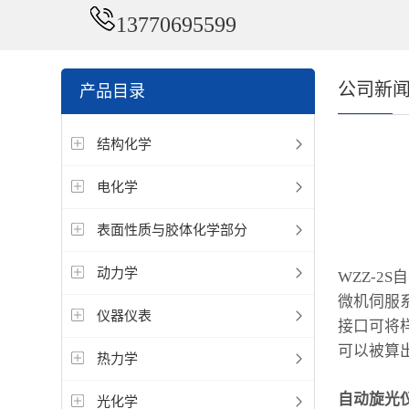
13770695599
公司新
产品目录
结构化学
电化学
表面性质与胶体化学部分
动力学
WZZ-2
微机伺服
仪器仪表
接口可将
可以被算
热力学
自动旋光
光化学