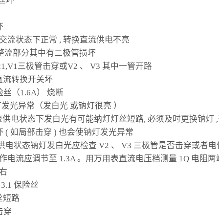
险丝坏
坏
灯在交流状态下正常 , 转换直流供电不亮
式整流部分其中有二极管损坏
1,V1三极管击穿或V2 、 V3 其中一管开路
交直流转换开关坏
险丝（1.6A） 烧断
灯发光异常（发白光 或钠灯很亮 ）
流供电状态下发白光有可能纳灯灯丝短路, 必须及时更换钠灯 
 ( 如局部击穿 ) 也会使钠灯发光异常
流供电状态钠灯发白光应检查 V2 、 V3 三极管是否击穿或者电
工作电流应调节至 1.3A 。用万用表直流电压档测量 1Q 电阻两端
左右
 3.1 保险丝
灯丝短路
击穿