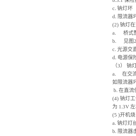
b.3.1 保
c. 钠灯坏
d. 限流器
(2) 钠
a. 桥
b. 见图2
c. 光源
d. 电源保
（3） 钠
a. 在交
如限流器坏
b. 在直
(4) 钠灯
为 1.3V 
(5 )开机烧
a. 钠灯
b. 限流器