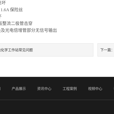
座坏
 1.6A 保险丝
坏
印板整流二极管击穿
转换及光电倍增管部分无信号输出
电化学工作站常见问题
下一篇
们
产品展示
资讯中心
工程案例
视频中心