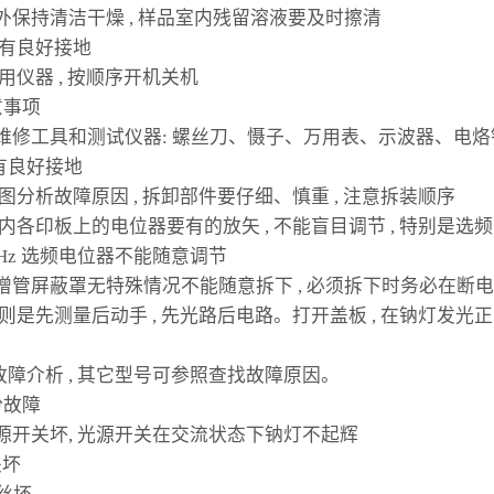
器内外保持清洁干燥 , 样品室内残留溶液要及时擦清
器要有良好接地
使用仪器 , 按顺序开机关机
意事项
备好维修工具和测试仪器: 螺丝刀、慑子、万用表、示波器、电烙
有良好接地
原理图分析故障原因 , 拆卸部件要仔细、慎重 , 注意拆装顺序
整机内各印板上的电位器要有的放矢 , 不能盲目调节 , 特别是选
50Hz 选频电位器不能随意调节
倍增管屏蔽罩无特殊情况不能随意拆下 , 必须拆下时务必在断
理原则是先测量后动手 , 先光路后电路。打开盖板 , 在钠灯
S 故障介析 , 其它型号可参照查找故障原因。
份故障
开电源开关坏, 光源开关在交流状态下钠灯不起辉
关坏