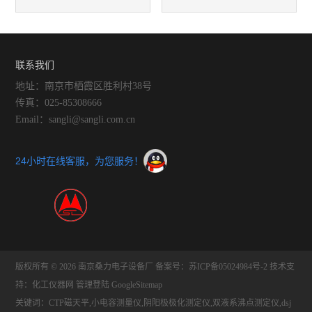
与胶体化学部分
学）
联系我们
地址：南京市栖霞区胜利村38号
传真：025-85308666
Email：sangli@sangli.com.cn
24小时在线客服，为您服务！
版权所有 © 2026 南京桑力电子设备厂
备案号：苏ICP备05024984号-2
技术支
持：
化工仪器网
管理登陆
GoogleSitemap
关键词：CTP磁天平,小电容测量仪,阴阳极极化测定仪,双液系沸点测定仪,dsj