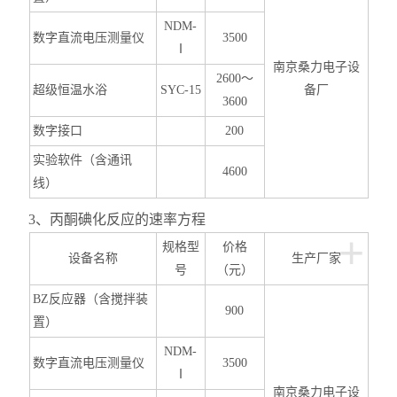
NDM-
数字直流电压测量仪
3500
Ⅰ
南京桑力电子设
2600
～
超级恒温水浴
SYC-15
备厂
3600
数字接口
200
实验软件（含通讯
4600
线）
3
、丙酮碘化反应的速率方程
+
规格型
价格
设备名称
生产厂家
号
（元）
BZ
反应器（含搅拌装
900
置）
NDM-
数字直流电压测量仪
3500
Ⅰ
南京桑力电子设