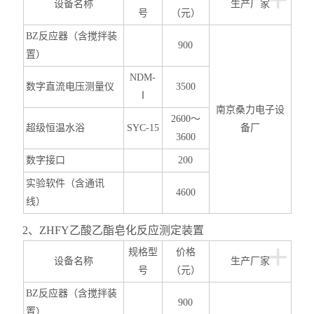
设备名称
生产厂家
号
（元）
BZ
反应器（含搅拌装
900
置）
NDM-
数字直流电压测量仪
3500
Ⅰ
南京桑力电子设
2600
～
超级恒温水浴
SYC-15
备厂
3600
数字接口
200
实验软件（含通讯
4600
线）
2
、ZHFY乙酸乙酯皂化反应测定装置
+
规格型
价格
设备名称
生产厂家
号
（元）
BZ
反应器（含搅拌装
900
置）