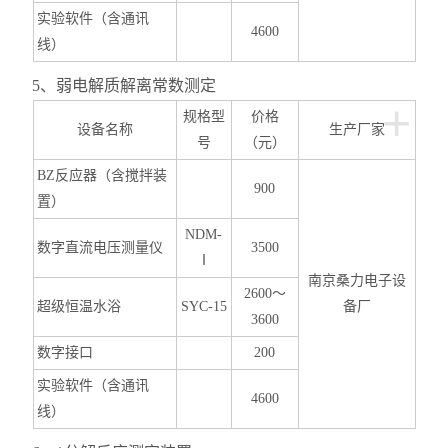
实验软件（含通讯
4600
线）
5
、弱电解质解离常数测定
+
规格型
价格
设备名称
生产厂家
号
（元）
BZ
反应器（含搅拌装
900
置）
NDM-
数字直流电压测量仪
3500
Ⅰ
南京桑力电子设
2600
～
超级恒温水浴
SYC-15
备厂
3600
数字接口
200
实验软件（含通讯
4600
线）