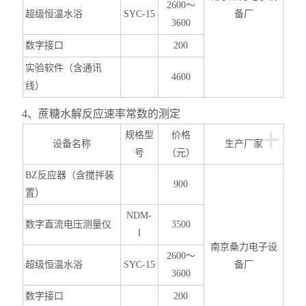
2600
～
超级恒温水浴
SYC-15
备厂
3600
数字接口
200
实验软件（含通讯
4600
线）
4
、蔗糖水解反应速率常数的测定
+
规格型
价格
设备名称
生产厂家
号
（元）
BZ
反应器（含搅拌装
900
置）
NDM-
数字直流电压测量仪
3500
Ⅰ
南京桑力电子设
2600
～
超级恒温水浴
SYC-15
备厂
3600
数字接口
200