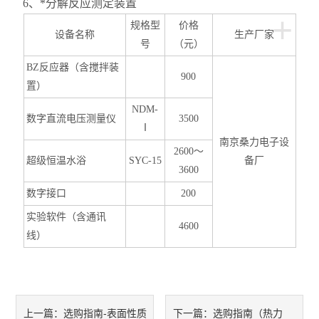
6
、*分解反应测定装置
+
规格型
价格
设备名称
生产厂家
号
（元）
BZ
反应器（含搅拌装
900
置）
NDM-
数字直流电压测量仪
3500
Ⅰ
南京桑力电子设
2600
～
超级恒温水浴
SYC-15
备厂
3600
数字接口
200
实验软件（含通讯
4600
线）
选购指南-表面性质
选购指南（热力
上一篇：
下一篇：