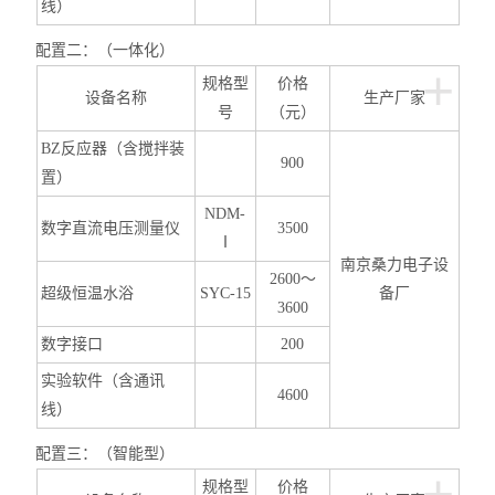
线）
配置二：（一体化）
+
规格型
价格
设备名称
生产厂家
号
（元）
BZ
反应器（含搅拌装
900
置）
NDM-
数字直流电压测量仪
3500
Ⅰ
南京桑力电子设
2600
～
超级恒温水浴
SYC-15
备厂
3600
数字接口
200
实验软件（含通讯
4600
线）
配置三：（智能型）
+
规格型
价格