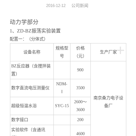
公司新闻
2016-12-12
动力学
动力学部分
仪器仪表
1
、ZD-BZ振荡实验装置
配置一：（分体式）
热力学
+
规格型
价格
设备名称
生产厂家
光化学
号
（元）
BZ
反应器（含搅拌装
900
置）
NDM-
数字直流电压测量仪
3500
Ⅰ
南京桑力电子设
2600
～
超级恒温水浴
SYC-15
备厂
3600
数字接口
200
实验软件（含通讯
4600