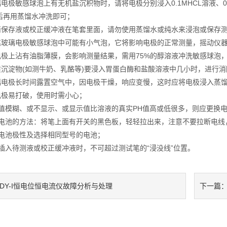
极敏感球泡上有无机盐沉积物时，请将电极分别浸入0.1MHCL溶液、0.1
后再用蒸馏水冲洗即可；
保存液或校正缓冲液在笔套里面，请勿使用蒸馏水或纯水来浸泡或保存
玻璃电极敏感球泡中可能有小气泡，它将影响电极的正常测量，摇动仪
极上沾有油脂薄膜，会影响测量结果，需用75%的醇溶液冲洗敏感球泡
沉淀物(如测牛奶、乳酪等)要浸入胃蛋白酶和盐酸溶液中几小时，进行
电极长时间露置空气中，因电极干燥，响应变慢，这时应将电极浸入蒸馏
极易打破，使用时需小心；
值模糊、或不显示、或显示值比溶液的真实PH值高或低很多，则应更换
电池的方法：将笔上面有开关的黑色板，轻轻拉出来，注意不要拉断电线，
电池极性及选择相同型号的电池；
插入待测液或校正缓冲液时，不可超过测试笔的“浸没线”位置。
HDY-I恒电位恒电流仪故障分析与处理
下一篇