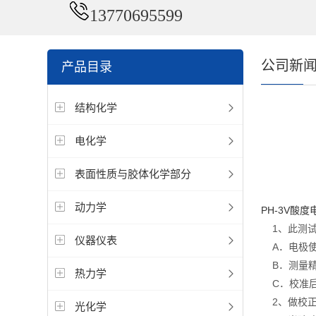
13770695599
公司新
产品目录
结构化学
电化学
表面性质与胶体化学部分
动力学
PH-3V酸
1、此测试
仪器仪表
A．电极使
B．测量精
热力学
C．校准后
2、做校正
光化学