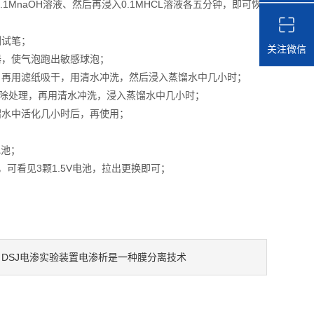
MnaOH溶液、然后再浸入0.1MHCL溶液各五分钟，即可恢
测试笔；
关注微信
器，使气泡跑出敏感球泡；
，再用滤纸吸干，用清水冲洗，然后浸入蒸馏水中几小时；
消除处理，再用清水冲洗，浸入蒸馏水中几小时；
水中活化几小时后，再使用；
电池；
可看见3颗1.5V电池，拉出更换即可；
DSJ电渗实验装置电渗析是一种膜分离技术
：