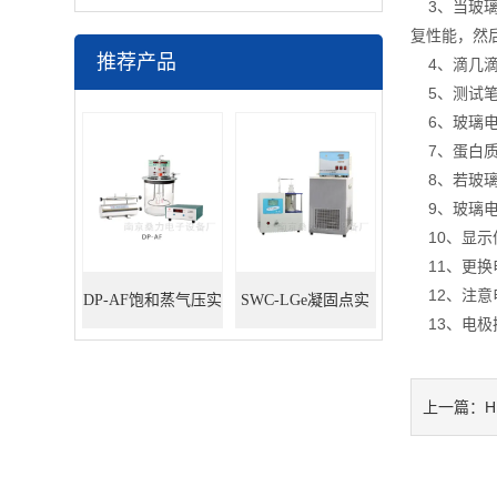
3、当玻璃电
复性能，然
推荐产品
4、滴几滴
5、测试笔
6、玻璃电
7、蛋白质
8、若玻璃
9、玻璃电
10、显示
11、更换
12、注意
DP-AF饱和蒸气压实
SWC-LGe凝固点实
13、电极
验装置
验装置
上一篇：