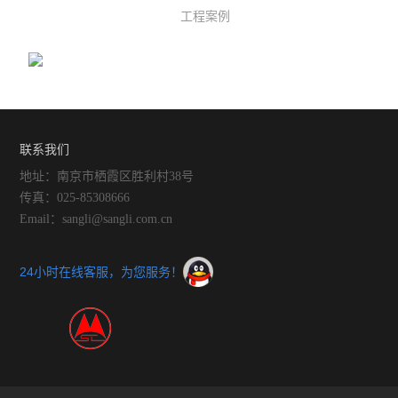
工程案例
动力学
仪器仪表
热力学
联系我们
光化学
地址：南京市栖霞区胜利村38号
传真：025-85308666
Email：sangli@sangli.com.cn
24小时在线客服，为您服务！