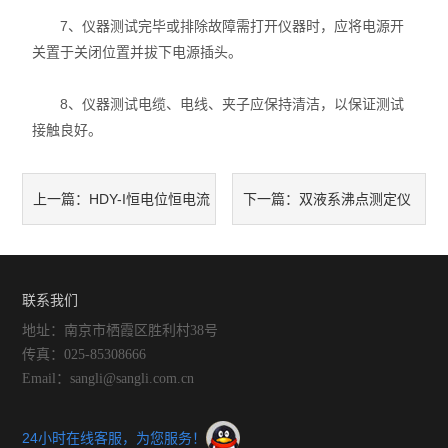
7、仪器测试完毕或排除故障需打开仪器时，应将电源开
关置于关闭位置并拔下电源插头。
8、仪器测试电缆、电线、夹子应保持清洁，以保证测试
接触良好。
HDY-I恒电位恒电流
双液系沸点测定仪
上一篇：
下一篇：
仪的使用方法，快来学习一下
的特点及其注意事项介绍
吧！
联系我们
地址：南京市栖霞区胜利村38号
传真：025-85308666
Email：sangli@sangli.com.cn
24小时在线客服，为您服务！