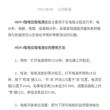
动力学
公司新闻
2022-08-09
仪器仪表
HDY-I恒电位恒电流仪
是主要用于在电极过程动力学、电
分析、电解、电镀、金属相分析，金属腐蚀速度测量和各种腐
热力学
蚀与防腐研究以及电化学保护参数测试的仪器。
光化学
HDY-I恒电位恒电流仪的使用方法
：
1、预热：打开电源预热15分钟，使仪器工作稳定。
2、校准：指电流表的零点校正。打开电源并预热15分
钟，按下“校准”键(11)，“开-关”开关(13)置于“关”位置，电流范
围(2)置于2mA。如果电流表(3)未显示0.000，调整前面板上的
“零”键(12)，使电流表显示0.00。
3、电极开路电位测量：即为了研究电极的自然腐蚀电位