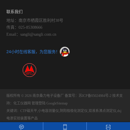
泛！
联系我们
地址：南京市栖霞区胜利村38号
传真：025-85308666
Email：sangli@sangli.com.cn
24小时在线客服，为您服务！
版权所有 © 2026 南京桑力电子设备厂
备案号：苏ICP备05024984号-2
技术支
持：
化工仪器网
管理登陆
GoogleSitemap
关键词：CTP磁天平,小电容测量仪,阴阳极极化测定仪,双液系沸点测定仪,dsj
电渗实验装置等产品